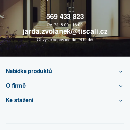
569 433 823
Po-Pá: 8:00 - 16:00
jarda.zvolanek@tiscali.cz
Obvykle odpovíme do 24 hodin
Nabídka produktů
O firmě
Ke stažení