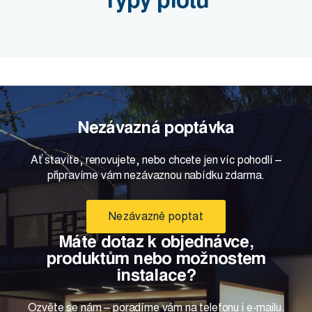
Typy plotů
Nezávazná poptávka
Ať stavíte, renovujete, nebo chcete jen víc pohodlí –
připravíme vám nezávaznou nabídku zdarma.
Nezávazně poptat
Máte dotaz k objednávce,
produktům nebo možnostem
instalace?
Ozvěte se nám – poradíme vám na telefonu i e-mailu.