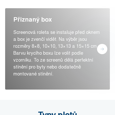
Přiznaný box
Screenová roleta se instaluje před oknem
a box je zvenčí vidět. Na výběr jsou
rozměry 8×8, 10×10, 13×13 a 15×15 cm.
Barvu krycího boxu lze volit podle
vzorníku. To ze screenů dělá perfektní
stínění pro byty nebo dodatečně
montované stínění.