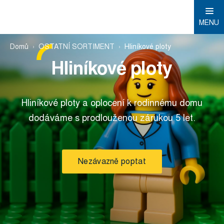
MENU
Domů
OSTATNÍ SORTIMENT
Hliníkové ploty
Hliníkové ploty
Hliníkové ploty a oplocení k rodinnému domu
dodáváme s prodlouženou zárukou 5 let.
Nezávazně poptat