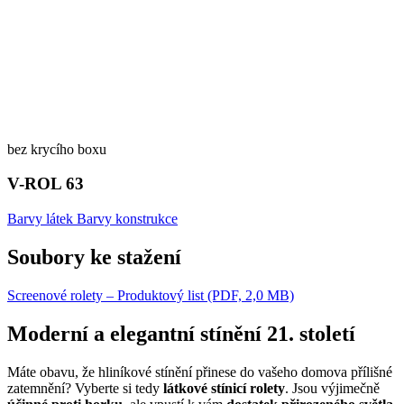
bez krycího boxu
V-ROL 63
Barvy látek
Barvy konstrukce
Soubory ke stažení
Screenové rolety – Produktový list (PDF, 2,0 MB)
Moderní a elegantní stínění 21. století
Máte obavu, že hliníkové stínění přinese do vašeho domova přílišné
zatemnění? Vyberte si tedy
látkové stínicí rolety
. Jsou výjimečně