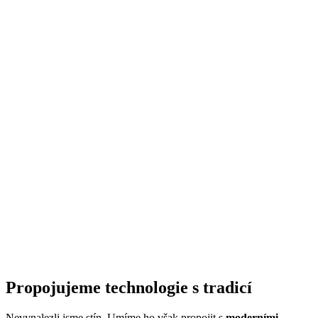
Propojujeme technologie s tradicí
Nevynalezli jsme stín. Umíme ho však propojit s
moderními