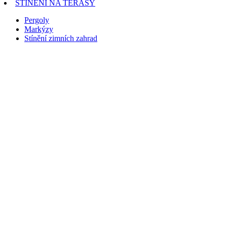
STÍNĚNÍ NA TERASY
Pergoly
Markýzy
Stínění zimních zahrad