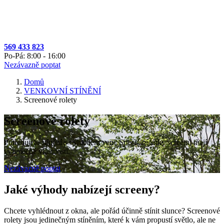
569 433 823
Po-Pá: 8:00 - 16:00
Nezávazně poptat
Domů
VENKOVNÍ STÍNĚNÍ
Screenové rolety
Screenové rolety
Potřebujete stínění s výhledem ven? Speciální látky screenů mají
výjimečné vlastnosti.
Nezávazně poptat
Jaké výhody nabízejí screeny?
Chcete vyhlédnout z okna, ale pořád účinně stínit slunce? Screenové
rolety jsou jedinečným stíněním, které k vám propustí světlo, ale ne