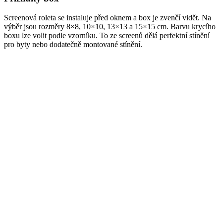
Screenová roleta se instaluje před oknem a box je zvenčí vidět. Na
výběr jsou rozměry 8×8, 10×10, 13×13 a 15×15 cm. Barvu krycího
boxu lze volit podle vzorníku. To ze screenů dělá perfektní stínění
pro byty nebo dodatečně montované stínění.