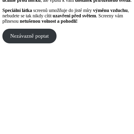
účinné proti horku
, ale vpustí k vám
dostatek přirozeného světla
.
Speciální látka
screenů umožňuje do jisté míry
výměnu vzduchu
,
nebudete se tak nikdy cítit
uzavřeni před světem
. Screeny vám
přinesou
netušenou volnost a pohodlí!
Nezávazně poptat