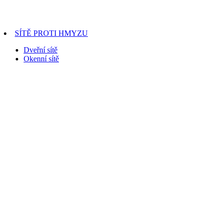
SÍTĚ PROTI HMYZU
Dveřní sítě
Okenní sítě