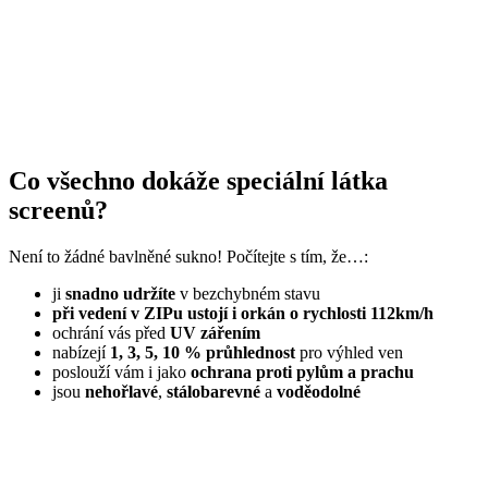
Co všechno dokáže speciální látka
screenů?
Není to žádné bavlněné sukno! Počítejte s tím, že…:
ji
snadno udržíte
v bezchybném stavu
při vedení v ZIPu ustojí i orkán o rychlosti 112km/h
ochrání vás před
UV zářením
nabízejí
1, 3, 5, 10 % průhlednost
pro výhled ven
poslouží vám i jako
ochrana proti pylům a prachu
jsou
nehořlavé
,
stálobarevné
a
voděodolné