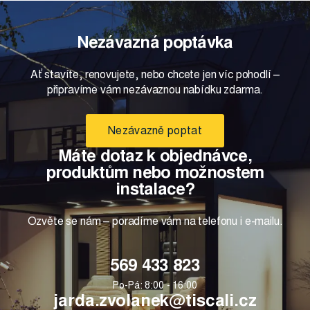
Nezávazná poptávka
Ať stavíte, renovujete, nebo chcete jen víc pohodlí –
připravíme vám nezávaznou nabídku zdarma.
Nezávazně poptat
Máte dotaz k objednávce,
produktům nebo možnostem
instalace?
Ozvěte se nám – poradíme vám na telefonu i e-mailu.
569 433 823
Po-Pá: 8:00 - 16:00
jarda.zvolanek@tiscali.cz